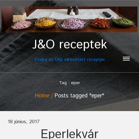
J&O receptek
... Csaba és Olgi elkészített receptjei ...
Tag : eper
Home
Posts tagged "eper"
18 június, 2017
Eperlekvár