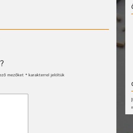
n
?
lező mezőket
*
karakterrel jelöltük