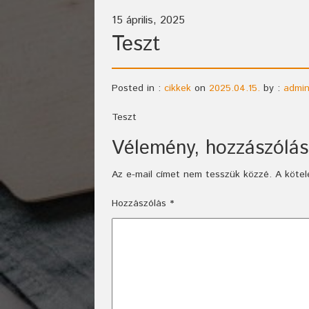
15 április, 2025
Teszt
Posted in :
cikkek
on
2025.04.15.
by :
admi
Teszt
Vélemény, hozzászólás
Az e-mail címet nem tesszük közzé.
A köte
Hozzászólás
*