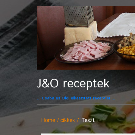
J&O receptek
... Csaba és Olgi elkészített receptjei ...
Home
cikkek
Teszt